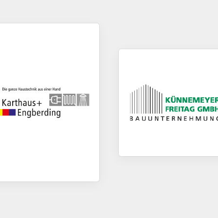
EEZEN
NGE
terbetrieb