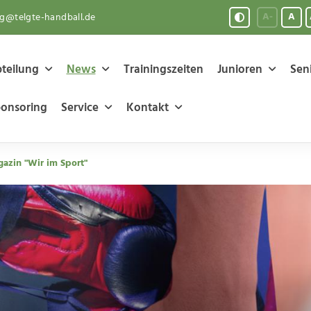
A-
A
ng@telgte-handball.de
teilung
News
Trainingszeiten
Junioren
Sen
onsoring
Service
Kontakt
azin "Wir im Sport"