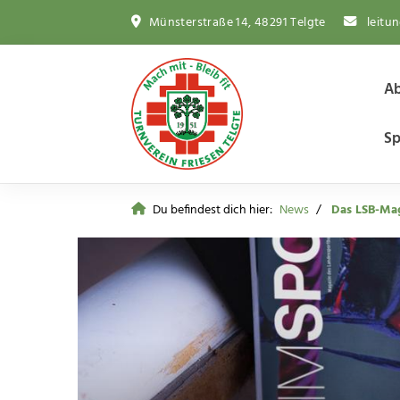
Münsterstraße 14, 48291 Telgte
leitu
Ab
Sp
Du befindest dich hier:
News
Das LSB-Mag