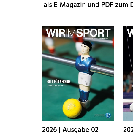
48291 Telgte
als E-Magazin und PDF zum 
leitung@telgte-handball.de
2026 | Ausgabe 02
20