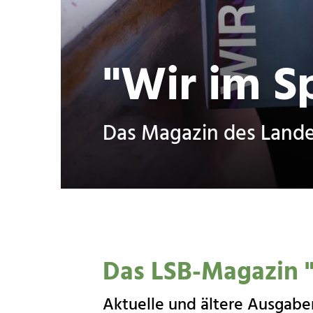
"Wir im S
Das Magazin des Land
Turnverein Friesen Telgte e.V.
Das LSB-Magazin "
Handball
Münsterstraße 14
Aktuelle und ältere Ausgabe