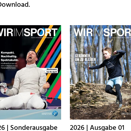
Senioren
Download.
26 | Sonderausgabe
2026 | Ausgabe 01