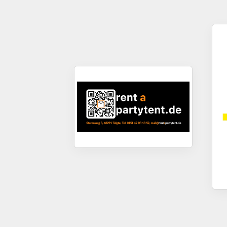
L
A
L
Meis